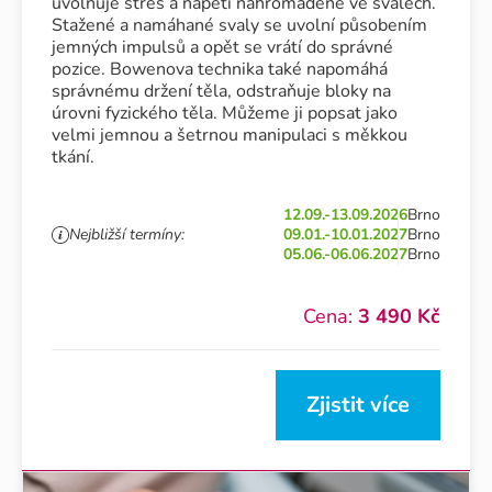
uvolňuje stres a napětí nahromaděné ve svalech.
Stažené a namáhané svaly se uvolní působením
jemných impulsů a opět se vrátí do správné
pozice. Bowenova technika také napomáhá
správnému držení těla, odstraňuje bloky na
úrovni fyzického těla. Můžeme ji popsat jako
velmi jemnou a šetrnou manipulaci s měkkou
tkání.
12.09.-13.09.2026
Brno
Nejbližší termíny:
09.01.-10.01.2027
Brno
05.06.-06.06.2027
Brno
Cena:
3 490 Kč
Zjistit více