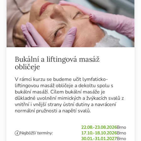
Bukální a liftingová masáž
obličeje
V rámci kurzu se budeme učit lymfaticko-
liftingovou masáž obličeje a dekoltu spolu s
bukální masáží. Cílem bukální masáže je
důkladné uvolnění mimických a žvýkacích svalů z
vnitřní i vnější strany ústní dutiny a navrácení
normální pružnosti a napětí svalů.
22.08.-23.08.2026
Brno
Nejbližší termíny:
17.10.-18.10.2026
Brno
30.01.-31.01.2027
Brno