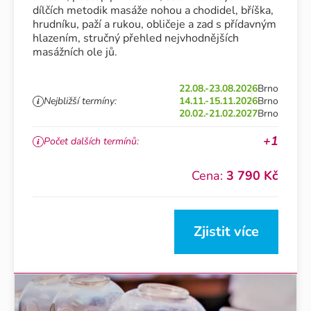
dílčích metodik masáže nohou a chodidel, bříška,
hrudníku, paží a rukou, obličeje a zad s přídavným
hlazením, stručný přehled nejvhodnějších
masážních ole jů.
22.08.-23.08.2026
Brno
Nejbližší termíny:
14.11.-15.11.2026
Brno
20.02.-21.02.2027
Brno
+1
Počet dalších termínů:
Cena:
3 790 Kč
Zjistit více