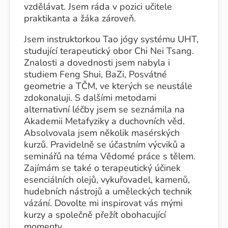
vzdělávat. Jsem ráda v pozici učitele
praktikanta a žáka zároveň.
Jsem instruktorkou Tao jógy systému UHT,
studující terapeutický obor Chi Nei Tsang.
Znalosti a dovednosti jsem nabyla i
studiem Feng Shui, BaZi, Posvátné
geometrie a TČM, ve kterých se neustále
zdokonaluji. S dalšími metodami
alternativní léčby jsem se seznámila na
Akademii Metafyziky a duchovních věd.
Absolvovala jsem několik masérských
kurzů. Pravidelně se účastním výcviků a
seminářů na téma Vědomé práce s tělem.
Zajímám se také o terapeutický účinek
esenciálních olejů, vykuřovadel, kamenů,
hudebních nástrojů a uměleckých technik
vázání. Dovolte mi inspirovat vás mými
kurzy a společně přežít obohacující
momenty.