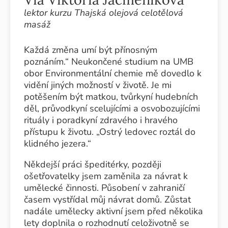
lektor kurzu Thajská olejová celotělová
masáž
Každá změna umí být přínosným
poznáním.“ Neukončené studium na UMB
obor Environmentální chemie mě dovedlo k
vidění jiných možností v životě. Je mi
potěšením být matkou, tvůrkyní hudebních
děl, průvodkyní scelujícími a osvobozujícími
rituály i poradkyní zdravého i hravého
přístupu k životu. „Ostrý ledovec roztál do
klidného jezera.“
Někdejší práci špeditérky, později
ošetřovatelky jsem zaměnila za návrat k
umělecké činnosti. Působení v zahraničí
časem vystřídal můj návrat domů. Zůstat
nadále umělecky aktivní jsem před několika
lety doplnila o rozhodnutí celoživotně se