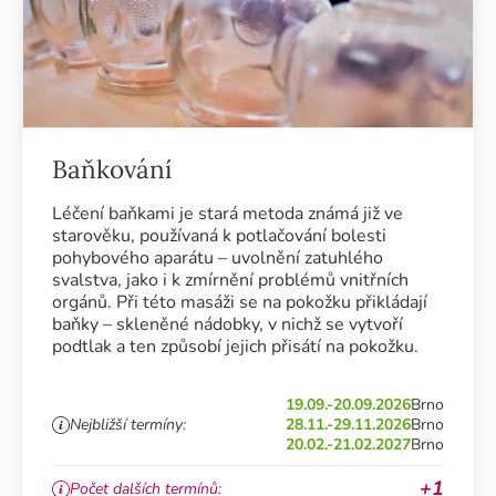
Baňkování
Léčení baňkami je stará metoda známá již ve
starověku, používaná k potlačování bolesti
pohybového aparátu – uvolnění zatuhlého
svalstva, jako i k zmírnění problémů vnitřních
orgánů. Při této masáži se na pokožku přikládají
baňky – skleněné nádobky, v nichž se vytvoří
podtlak a ten způsobí jejich přisátí na pokožku.
19.09.-20.09.2026
Brno
Nejbližší termíny:
28.11.-29.11.2026
Brno
20.02.-21.02.2027
Brno
+1
Počet dalších termínů: