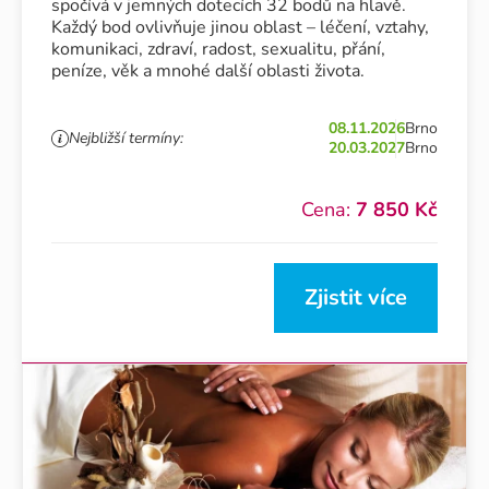
spočívá v jemných dotecích 32 bodů na hlavě.
Každý bod ovlivňuje jinou oblast – léčení, vztahy,
komunikaci, zdraví, radost, sexualitu, přání,
peníze, věk a mnohé další oblasti života.
08.11.2026
Brno
Nejbližší termíny:
20.03.2027
Brno
Cena:
7 850 Kč
Zjistit více