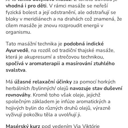
vhodná i pro děti
. V rámci masáže se neřeší
fyzická bolest a její odstranění, ale odstraňují se
bloky v meridiánech a na drahách což znamená, že
cílem masáže je znovu rozproudit energii v
organismu.
Tato masážní technika je
podobná indické
Ayurvedě
, na rozdíl od tradiční thajské masáže,
která je akupresurní a strečovou technikou,
spočívá v aromaterapii a masírování ztuhlého
svalstva
.
Má
úžasné relaxační účinky
za pomocí horkých
herbálních /bylinných/ olejů
navozuje stav duševní
rovnováhy
. Kromě toho však oleje, jejichž
společným základem je infúze aromatických a
hojivých bylin do různých druhů olejů, výrazně
vyživují pokožku těla a uvolňují ji.
Masérský kurz
pod vedením Via Viktórie