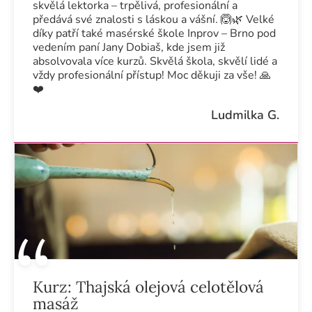
skvělá lektorka – trpělivá, profesionální a
předává své znalosti s láskou a vášní. 🙆🌿 Velké
díky patří také masérské škole Inprov – Brno pod
vedením paní Jany Dobiaš, kde jsem již
absolvovala více kurzů. Skvělá škola, skvělí lidé a
vždy profesionální přístup! Moc děkuji za vše! 🙏
❤️
Ludmilka G.
Kurz:
Thajská olejová celotělová
masáž