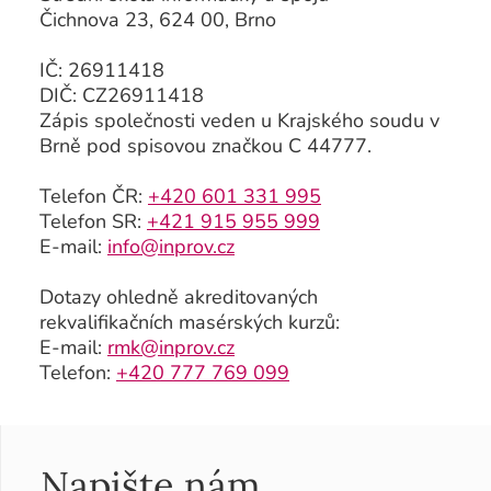
Čichnova 23, 624 00, Brno
IČ: 26911418
DIČ: CZ26911418
Zápis společnosti veden u Krajského soudu v
Brně pod spisovou značkou C 44777.
Telefon ČR:
+420 601 331 995
Telefon SR:
+421 915 955 999
E-mail:
info@inprov.cz
Dotazy ohledně akreditovaných
rekvalifikačních masérských kurzů:
E-mail:
rmk@inprov.cz
Telefon:
+420 777 769 099
Napište nám