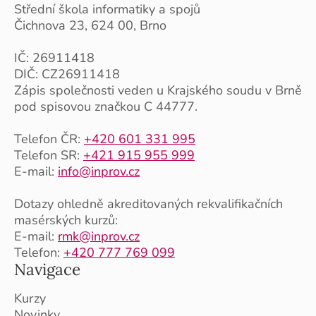
Střední škola informatiky a spojů
Čichnova 23, 624 00, Brno
IČ: 26911418
DIČ: CZ26911418
Zápis společnosti veden u Krajského soudu v Brně
pod spisovou značkou C 44777.
Telefon ČR:
+420 601 331 995
Telefon SR:
+421 915 955 999
E-mail:
info@inprov.cz
Dotazy ohledně akreditovaných rekvalifikačních
masérských kurzů:
E-mail:
rmk@inprov.cz
Telefon:
+420 777 769 099
Navigace
Kurzy
Novinky