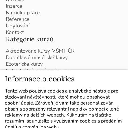
Inzerce
Nabídka práce
Reference
Ubytování
Kontakt
Kategorie kurzů
Akreditované kurzy MŠMT ČR
Doplňkové masérské kurzy
Ezoterické kurzy
Individuální masérské kurzy
Masérské kurzy - Slovensko
Informace o cookies
Plán kurzů pro školní rok 2026/2027
Sledujte nás
Tento web používá cookies a analytické nástroje pro
sledování návštěvnosti, které mohou obsahovat
Označte nás ve svých příspěvcích :-)
osobní údaje. Zároveň je vám také personalizován
obsah a zobrazeny relevantní nabídky pomoci cílené
reklamy na dalších webech. Kliknutím na tlačítko
rozumím, souhlasíte s využíváním cookies a předáním
údajů o chování na webu.