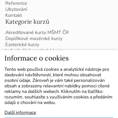
Reference
Ubytování
Kontakt
Kategorie kurzů
Akreditované kurzy MŠMT ČR
Doplňkové masérské kurzy
Ezoterické kurzy
Individuální masérské kurzy
Masérské kurzy - Slovensko
Informace o cookies
Plán kurzů pro školní rok 2026/2027
Sledujte nás
Tento web používá cookies a analytické nástroje pro
sledování návštěvnosti, které mohou obsahovat
Označte nás ve svých příspěvcích :-)
osobní údaje. Zároveň je vám také personalizován
obsah a zobrazeny relevantní nabídky pomoci cílené
reklamy na dalších webech. Kliknutím na tlačítko
rozumím, souhlasíte s využíváním cookies a předáním
údajů o chování na webu.
Další informace