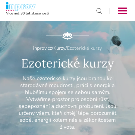
Více než
30 let
zkušeností
inprov.cz
/
Kurzy
/
Ezoterické kurzy
Ezoterické kurzy
Naše ezoterické kurzy jsou branou ke
starodávné moudrosti, práci s energií a
hlubšímu spojení se sebou samým.
Vytváříme prostor pro osobní růst,
sebepoznání a duchovní probuzení. Jsou
určeny všem, kteří chtějí lépe porozumět
sobě, energii kolem nás a zákonitostem
života.