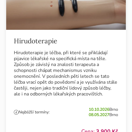
Hirudoterapie
Hirudoterapie je léčba, při které se přikládají
pijavice lékařské na specifická místa na těle.
Způsob je závislý na znalosti terapeuta a
schopnosti chápat mechanismus vzniku
onemocnění. V posledních pěti letech se tato
léčba vrací opět do povědomí a je využívána stále
častěji, nejen jako tradiční lidový způsob léčby,
ale i na odborných lékařských pracovištích.
10.10.2026
Brno
Nejbližší termíny:
08.05.2027
Brno
Cena:
3 900 Kč