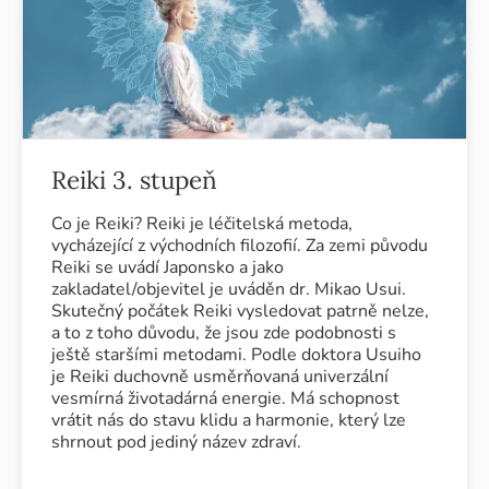
Reiki 3. stupeň
Co je Reiki? Reiki je léčitelská metoda,
vycházející z východních filozofií. Za zemi původu
Reiki se uvádí Japonsko a jako
zakladatel/objevitel je uváděn dr. Mikao Usui.
Skutečný počátek Reiki vysledovat patrně nelze,
a to z toho důvodu, že jsou zde podobnosti s
ještě staršími metodami. Podle doktora Usuiho
je Reiki duchovně usměrňovaná univerzální
vesmírná životadárná energie. Má schopnost
vrátit nás do stavu klidu a harmonie, který lze
shrnout pod jediný název zdraví.