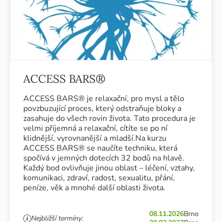
ACCESS BARS®
ACCESS BARS® je relaxační, pro mysl a tělo
povzbuzující proces, který odstraňuje bloky a
zasahuje do všech rovin života. Tato procedura je
velmi příjemná a relaxační, cítíte se po ní
klidnější, vyrovnanější a mladší.Na kurzu
ACCESS BARS® se naučíte techniku, která
spočívá v jemných dotecích 32 bodů na hlavě.
Každý bod ovlivňuje jinou oblast – léčení, vztahy,
komunikaci, zdraví, radost, sexualitu, přání,
peníze, věk a mnohé další oblasti života.
08.11.2026
Brno
Nejbližší termíny: