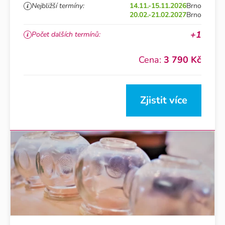
Nejbližší termíny:
14.11.-15.11.2026
Brno
20.02.-21.02.2027
Brno
+1
Počet dalších termínů:
Cena:
3 790 Kč
Zjistit více