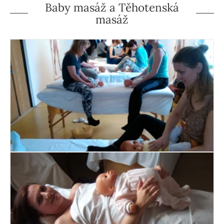
Baby masáž a Těhotenská
masáž