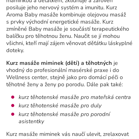
maminkou a děťátkem, zklidňuje a zároveň
posiluje jeho nervový systém a imunitu. Kurz
Aroma Baby masáže kombinuje olejovou masáž
s prvky východní energetické masáže. Kurz
zmíněné Baby masáže je součástí terapeutického
balíčku pro těhotnou ženu. Naučit se jí mohou
všichni, kteří mají zájem věnovat děťátku láskyplné
doteky.
Kurz masáže miminek (dětí) a těhotných
je
vhodný do profesionální masérské praxe i do
Wellness center, stejně jako pro domácí péči o
těhotné ženy a ženy po porodu. Dále pak také:
kurz těhotenské masáže pro mateřská centra
kurz těhotenské masáže pro duly
kurz těhotenské masáže pro porodní
asistentky
Kurz masáže miminek vás naučí ulevit, zrelaxovat