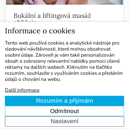
Bukální a liftingová masáž
obličeje
Informace o cookies
V rámci kurzu se budeme učit lymfaticko-
liftingovou masáž obličeje a dekoltu spolu s
Tento web používá cookies a analytické nástroje pro
bukální masáží. Cílem bukální masáže je
sledování návštěvnosti, které mohou obsahovat
důkladné uvolnění mimických a žvýkacích svalů z
osobní údaje. Zároveň je vám také personalizován
vnitřní i vnější strany ústní dutiny a navrácení
obsah a zobrazeny relevantní nabídky pomoci cílené
normální pružnosti a napětí svalů.
reklamy na dalších webech. Kliknutím na tlačítko
rozumím, souhlasíte s využíváním cookies a předáním
22.08.-23.08.2026
Brno
údajů o chování na webu.
Nejbližší termíny:
17.10.-18.10.2026
Brno
30.01.-31.01.2027
Brno
Další informace
+2
Počet dalších termínů:
Rozumím a přijímám
Odmítnout
Cena:
3 950 Kč
Nastavení