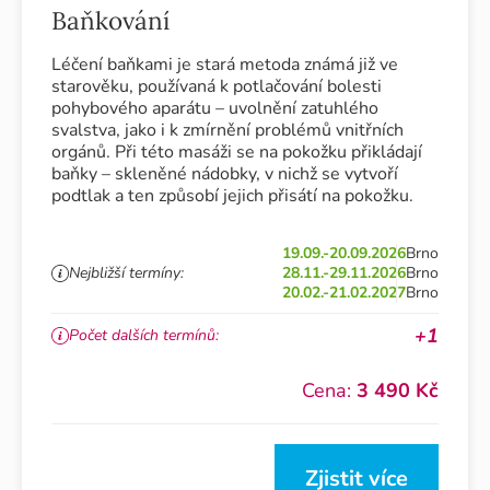
Baňkování
Léčení baňkami je stará metoda známá již ve
starověku, používaná k potlačování bolesti
pohybového aparátu – uvolnění zatuhlého
svalstva, jako i k zmírnění problémů vnitřních
orgánů. Při této masáži se na pokožku přikládají
baňky – skleněné nádobky, v nichž se vytvoří
podtlak a ten způsobí jejich přisátí na pokožku.
19.09.-20.09.2026
Brno
Nejbližší termíny:
28.11.-29.11.2026
Brno
20.02.-21.02.2027
Brno
+1
Počet dalších termínů:
Cena:
3 490 Kč
Zjistit více