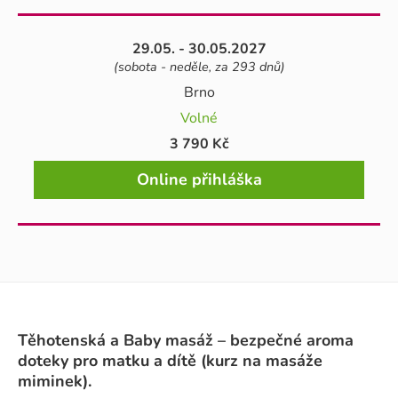
29.05. - 30.05.2027
(sobota - neděle, za 293 dnů)
Brno
Volné
3 790 Kč
Online přihláška
Těhotenská a Baby masáž – bezpečné aroma
doteky pro matku a dítě (kurz na masáže
miminek).