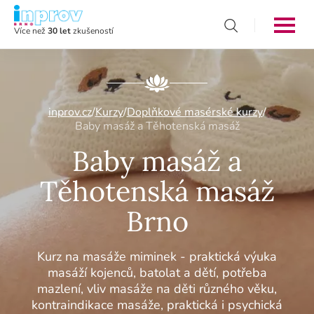
Více než
30 let
zkušeností
inprov.cz
/
Kurzy
/
Doplňkové masérské kurzy
/
Baby masáž a Těhotenská masáž
Baby masáž a
Těhotenská masáž
Brno
Kurz na masáže miminek - praktická výuka
masáží kojenců, batolat a dětí, potřeba
mazlení, vliv masáže na děti různého věku,
kontraindikace masáže, praktická i psychická