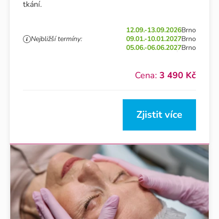
tkání.
12.09.-13.09.2026
Brno
Nejbližší termíny:
09.01.-10.01.2027
Brno
05.06.-06.06.2027
Brno
Cena:
3 490 Kč
Zjistit více