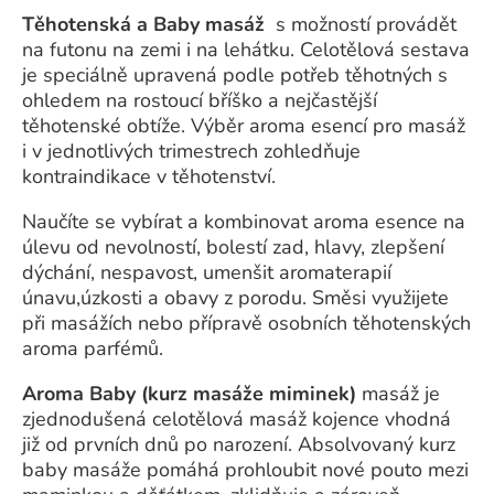
Těhotenská a Baby masáž
s možností provádět
na futonu na zemi i na lehátku. Celotělová sestava
je speciálně upravená podle potřeb těhotných s
ohledem na rostoucí bříško a nejčastější
těhotenské obtíže. Výběr aroma esencí pro masáž
i v jednotlivých trimestrech zohledňuje
kontraindikace v těhotenství.
Naučíte se vybírat a kombinovat aroma esence na
úlevu od nevolností, bolestí zad, hlavy, zlepšení
dýchání, nespavost, umenšit aromaterapií
únavu,úzkosti a obavy z porodu. Směsi využijete
při masážích nebo přípravě osobních těhotenských
aroma parfémů.
Aroma Baby (kurz masáže miminek)
masáž je
zjednodušená celotělová masáž kojence vhodná
již od prvních dnů po narození. Absolvovaný kurz
baby masáže pomáhá prohloubit nové pouto mezi