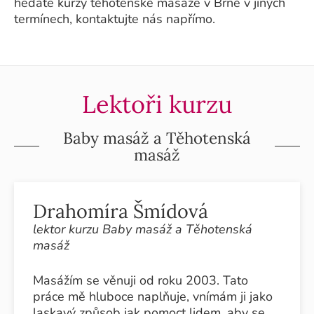
hedáte kurzy těhotenské masáže v Brně v jiných
termínech, kontaktujte nás napřímo.
Lektoři kurzu
Baby masáž a Těhotenská
masáž
Drahomíra Šmídová
lektor kurzu Baby masáž a Těhotenská
masáž
Masážím se věnuji od roku 2003. Tato
práce mě hluboce naplňuje, vnímám ji jako
laskavý způsob jak pomoct lidem, aby se