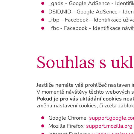
_gads - Google AdSence - Identifik
DSID,NID - Google AdSence - Identi
_fbp - Facebook - Identifikace uživ
_fbc - Facebook - Identifikace návš
Souhlas s uk
Jestliže nemáte váš prohlížeč nastaven i
V momentě návštěvy těchto webových strán
Pokud je pro vás ukládání cookies ne
změna nastavení cookies, či zcela zabloko
Google Chrome:
support.google.c
Mozilla Firefox:
support.mozilla.org