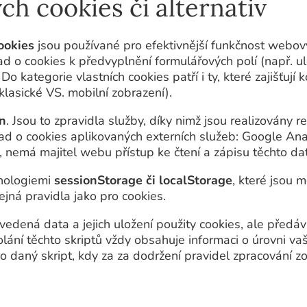
ch cookies či alternativ
ookies
jsou používané pro efektivnější funkčnost webový
d o cookies k předvyplnění formulářových polí (např. ulož
 kategorie vlastních cookies patří i ty, které zajišťují
lasické VS. mobilní zobrazení).
an
. Jsou to zpravidla služby, díky nimž jsou realizovány re
d o cookies aplikovaných externích služeb: Google Analy
, nemá majitel webu přístup ke čtení a zápisu těchto dat
nologiemi
sessionStorage či localStorage
, které jsou
tejná pravidla jako pro cookies.
edená data a jejich uložení použity cookies, ale předáv
. Volání těchto skriptů vždy obsahuje informaci o úrovni v
o daný skript, kdy za za dodržení pravidel zpracování z