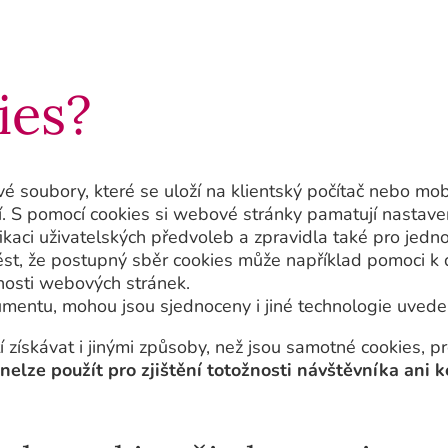
ies?
é soubory, které se uloží na klientský počítač nebo mob
í. S pomocí cookies si webové stránky pamatují nastavení
ifikaci uživatelských předvoleb a zpravidla také pro jed
t, že postupný sběr cookies může například pomoci k def
nosti webových stránek.
mentu, mohou jsou sjednoceny i jiné technologie uved
 získávat i jinými způsoby, než jsou samotné cookies, p
nelze použít pro zjištění totožnosti návštěvníka ani k