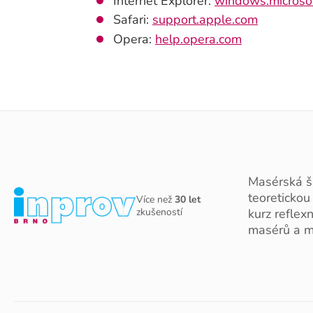
Internet Explorer:
windows.microso
Safari:
support.apple.com
Opera:
help.opera.com
Masérská š
teoretickou
Více než
30 let
zkušeností
kurz reflex
masérů a m