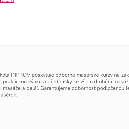
ft.com
kola INPROV poskytuje odborné masérské kurzy na zák
 i praktickou výuku a přednášky ke všem druhům masáží, 
ní masáže a další. Garantujeme odbornost podloženou l
asérek.