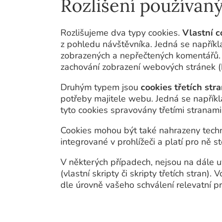
Rozlišení používaný
Rozlišujeme dva typy cookies.
Vlastní c
z pohledu návštěvníka. Jedná se napříkla
zobrazených a nepřečtených komentářů. Do
zachování zobrazení webových stránek (k
Druhým typem jsou
cookies třetích str
potřeby majitele webu. Jedná se napříkla
tyto cookies spravovány třetími stranami
Cookies mohou být také nahrazeny tech
integrované v prohlížeči a platí pro ně s
V některých případech, nejsou na dále uv
(vlastní skripty či skripty třetích stran)
dle úrovně vašeho schválení relevatní pr