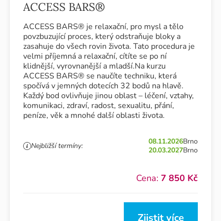
ACCESS BARS®
ACCESS BARS® je relaxační, pro mysl a tělo
povzbuzující proces, který odstraňuje bloky a
zasahuje do všech rovin života. Tato procedura je
velmi příjemná a relaxační, cítíte se po ní
klidnější, vyrovnanější a mladší.Na kurzu
ACCESS BARS® se naučíte techniku, která
spočívá v jemných dotecích 32 bodů na hlavě.
Každý bod ovlivňuje jinou oblast – léčení, vztahy,
komunikaci, zdraví, radost, sexualitu, přání,
peníze, věk a mnohé další oblasti života.
08.11.2026
Brno
Nejbližší termíny:
20.03.2027
Brno
Cena:
7 850 Kč
Zjistit více