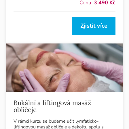
Cena:
3 490 Kč
Zjistit více
Bukální a liftingová masáž
obličeje
V rámci kurzu se budeme učit lymfaticko-
liftingovou masáž obličeje a dekoltu spolu s