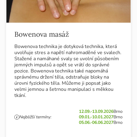
Bowenova masáž
Bowenova technika je dotyková technika, která
uvolňuje stres a napětí nahromaděné ve svalech.
Stažené a namáhané svaly se uvolní působením
jemných impulsů a opět se vrátí do správné
pozice. Bowenova technika také napomáhá
správnému držení těla, odstraňuje bloky na
úrovni fyzického těla. Můžeme ji popsat jako
velmi jemnou a šetrnou manipulaci s měkkou
tkání.
12.09.-13.09.2026
Brno
Nejbližší termíny:
09.01.-10.01.2027
Brno
05.06.-06.06.2027
Brno