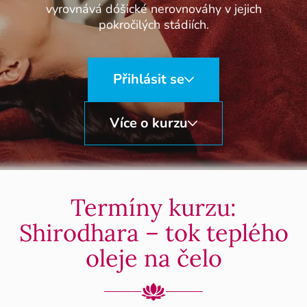
vyrovnává dóšické nerovnováhy v jejich
pokročilých stádiích.
Přihlásit se
Více o kurzu
Termíny kurzu:
Shirodhara – tok teplého
oleje na čelo