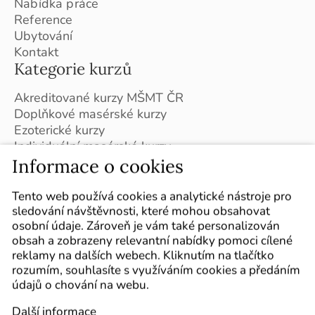
Nabídka práce
Reference
Ubytování
Kontakt
Kategorie kurzů
Akreditované kurzy MŠMT ČR
Doplňkové masérské kurzy
Ezoterické kurzy
Individuální masérské kurzy
Masérské kurzy - Slovensko
Informace o cookies
Plán kurzů pro školní rok 2026/2027
Sledujte nás
Tento web používá cookies a analytické nástroje pro
sledování návštěvnosti, které mohou obsahovat
Označte nás ve svých příspěvcích :-)
osobní údaje. Zároveň je vám také personalizován
obsah a zobrazeny relevantní nabídky pomoci cílené
reklamy na dalších webech. Kliknutím na tlačítko
rozumím, souhlasíte s využíváním cookies a předáním
údajů o chování na webu.
Další informace