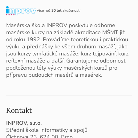
Více než
30 let
zkušeností
Masérská škola INPROV poskytuje odborné
masérské kurzy na základě akreditace MŠMT již
od roku 1992. Provádíme teoretickou i praktickou
výuku a přednášky ke všem druhům masáží, jako
jsou kurzy lymfatické masáže, kurz tejpování, kurz
reflexní masáže a další. Garantujeme odbornost
podloženou léty výuky masérských kurzů pro
přípravu budoucích masérů a masérek.
Kontakt
INPROV, s.r.o.
Střední škola informatiky a spojů
Čichnova 23, 624 00, Brno