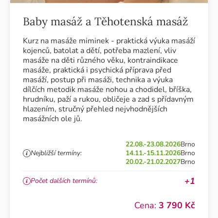
Baby masáž a Těhotenská masáž
Kurz na masáže miminek - praktická výuka masáží
kojenců, batolat a dětí, potřeba mazlení, vliv
masáže na děti různého věku, kontraindikace
masáže, praktická i psychická příprava před
masáží, postup při masáži, technika a výuka
dílčích metodik masáže nohou a chodidel, bříška,
hrudníku, paží a rukou, obličeje a zad s přídavným
hlazením, stručný přehled nejvhodnějších
masážních ole jů.
22.08.-23.08.2026
Brno
Nejbližší termíny:
14.11.-15.11.2026
Brno
20.02.-21.02.2027
Brno
+1
Počet dalších termínů:
Cena:
3 790 Kč