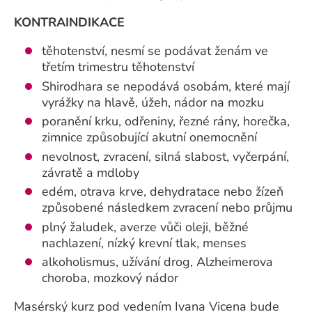
KONTRAINDIKACE
těhotenství, nesmí se podávat ženám ve
třetím trimestru těhotenství
Shirodhara se nepodává osobám, které mají
vyrážky na hlavě, úžeh, nádor na mozku
poranění krku, odřeniny, řezné rány, horečka,
zimnice způsobující akutní onemocnění
nevolnost, zvracení, silná slabost, vyčerpání,
závratě a mdloby
edém, otrava krve, dehydratace nebo žízeň
způsobené následkem zvracení nebo průjmu
plný žaludek, averze vůči oleji, běžné
nachlazení, nízký krevní tlak, menses
alkoholismus, užívání drog, Alzheimerova
choroba, mozkový nádor
Masérský kurz pod vedením Ivana Vicena bude