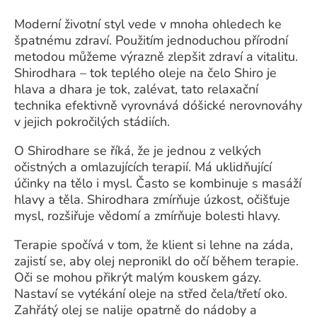
Moderní životní styl vede v mnoha ohledech ke
špatnému zdraví. Použitím jednoduchou přírodní
metodou můžeme výrazně zlepšit zdraví a vitalitu.
Shirodhara – tok teplého oleje na čelo Shiro je
hlava a dhara je tok, zalévat, tato relaxační
technika efektivně vyrovnává dóšické nerovnováhy
v jejich pokročilých stádiích.
O Shirodhare se říká, že je jednou z velkých
očistných a omlazujících terapií. Má uklidňující
účinky na tělo i mysl. Často se kombinuje s masáží
hlavy a těla. Shirodhara zmírňuje úzkost, očišťuje
mysl, rozšiřuje vědomí a zmírňuje bolesti hlavy.
Terapie spočívá v tom, že klient si lehne na záda,
zajistí se, aby olej nepronikl do očí během terapie.
Oči se mohou přikrýt malým kouskem gázy.
Nastaví se vytékání oleje na střed čela/třetí oko.
Zahřátý olej se nalije opatrně do nádoby a