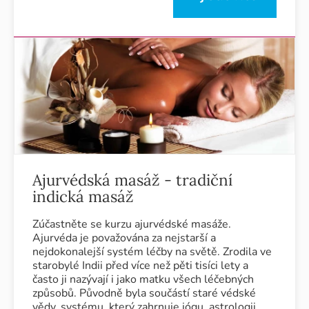
Ajurvédská masáž - tradiční
indická masáž
Zúčastněte se kurzu ajurvédské masáže.
Ajurvéda je považována za nejstarší a
nejdokonalejší systém léčby na světě. Zrodila ve
starobylé Indii před více než pěti tisíci lety a
často ji nazývají i jako matku všech léčebných
způsobů. Původně byla součástí staré védské
vědy, systému, který zahrnuje jógu, astrologii,