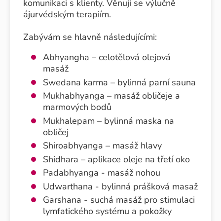
komunikaci s klienty. Věnuji se výlučně
ájurvédským terapiím.
Zabývám se hlavně následujícími:
Abhyangha – celotělová olejová
masáž
Swedana karma – bylinná parní sauna
Mukhabhyanga – masáž obličeje a
marmových bodů
Mukhalepam – bylinná maska ​​na
obličej
Shiroabhyanga – masáž hlavy
Shidhara – aplikace oleje na třetí oko
Padabhyanga - masáž nohou
Udwarthana - bylinná prášková masaž
Garshana - suchá masáž pro stimulaci
lymfatického systému a pokožky