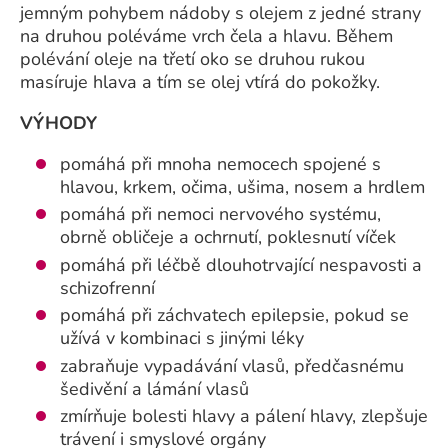
jemným pohybem nádoby s olejem z jedné strany
na druhou poléváme vrch čela a hlavu. Během
polévání oleje na třetí oko se druhou rukou
masíruje hlava a tím se olej vtírá do pokožky.
VÝHODY
pomáhá při mnoha nemocech spojené s
hlavou, krkem, očima, ušima, nosem a hrdlem
pomáhá při nemoci nervového systému,
obrně obličeje a ochrnutí, poklesnutí víček
pomáhá při léčbě dlouhotrvající nespavosti a
schizofrenní
pomáhá při záchvatech epilepsie, pokud se
užívá v kombinaci s jinými léky
zabraňuje vypadávání vlasů, předčasnému
šedivění a lámání vlasů
zmírňuje bolesti hlavy a pálení hlavy, zlepšuje
trávení i smyslové orgány