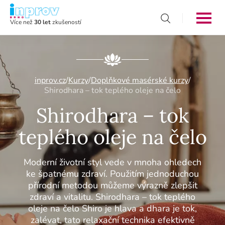
Více než
30 let
zkušeností
inprov.cz
/
Kurzy
/
Doplňkové masérské kurzy
/
Shirodhara – tok teplého oleje na čelo
Shirodhara – tok
teplého oleje na čelo
Moderní životní styl vede v mnoha ohledech
ke špatnému zdraví. Použitím jednoduchou
přírodní metodou můžeme výrazně zlepšit
zdraví a vitalitu. Shirodhara – tok teplého
oleje na čelo Shiro je hlava a dhara je tok,
zalévat, tato relaxační technika efektivně