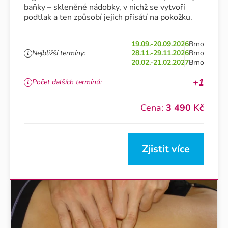
baňky – skleněné nádobky, v nichž se vytvoří
podtlak a ten způsobí jejich přisátí na pokožku.
19.09.-20.09.2026
Brno
Nejbližší termíny:
28.11.-29.11.2026
Brno
20.02.-21.02.2027
Brno
+1
Počet dalších termínů:
Cena:
3 490 Kč
Zjistit více