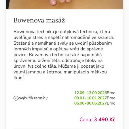
Bowenova masáž
Bowenova technika je dotyková technika, která
uvolňuje stres a napětí nahromaděné ve svalech.
Stažené a namáhané svaly se uvolní působením
jemných impulsů a opět se vrátí do správné
pozice. Bowenova technika také napomáhá
správnému držení těla, odstraňuje bloky na
úrovni fyzického těla. Můžeme ji popsat jako
velmi jemnou a šetrnou manipulaci s měkkou
tkání.
12.09.-13.09.2026
Brno
Nejbližší termíny:
09.01.-10.01.2027
Brno
05.06.-06.06.2027
Brno
Cena:
3 490 Kč