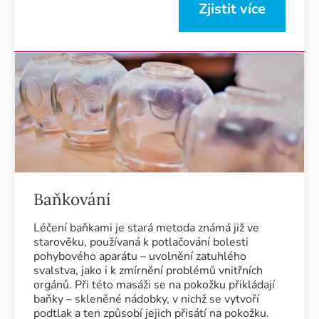
Zjistit více
Baňkování
Léčení baňkami je stará metoda známá již ve
starověku, používaná k potlačování bolesti
pohybového aparátu – uvolnění zatuhlého
svalstva, jako i k zmírnění problémů vnitřních
orgánů. Při této masáži se na pokožku přikládají
baňky – skleněné nádobky, v nichž se vytvoří
podtlak a ten způsobí jejich přisátí na pokožku.