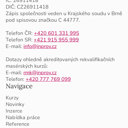
IČ: 26911418
DIČ: CZ26911418
Zápis společnosti veden u Krajského soudu v Brně
pod spisovou značkou C 44777.
Telefon ČR:
+420 601 331 995
Telefon SR:
+421 915 955 999
E-mail:
info@inprov.cz
Dotazy ohledně akreditovaných rekvalifikačních
masérských kurzů:
E-mail:
rmk@inprov.cz
Telefon:
+420 777 769 099
Navigace
Kurzy
Novinky
Inzerce
Nabídka práce
Reference