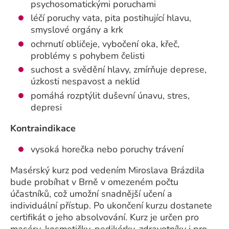
psychosomatickými poruchami
léčí poruchy vata, pita postihující hlavu,
smyslové orgány a krk
ochrnutí obličeje, vybočení oka, křeč,
problémy s pohybem čelisti
suchost a svědění hlavy, zmírňuje deprese,
úzkosti nespavost a neklid
pomáhá rozptýlit duševní únavu, stres,
depresi
Kontraindikace
vysoká horečka nebo poruchy trávení
Masérský kurz pod vedením Miroslava Brázdila
bude probíhat v Brně v omezeném počtu
účastníků, což umožní snadnější učení a
individuální přístup. Po ukončení kurzu dostanete
certifikát o jeho absolvování. Kurz je určen pro
maséry, kosmetičky, pedikérky, zdravotníky i pro