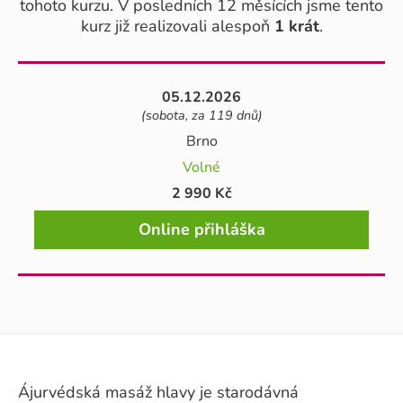
tohoto kurzu. V posledních 12 měsících jsme tento
kurz již realizovali alespoň
1 krát
.
05.12.2026
(sobota, za 119 dnů)
Brno
Volné
2 990 Kč
Online přihláška
Ájurvédská masáž hlavy je starodávná