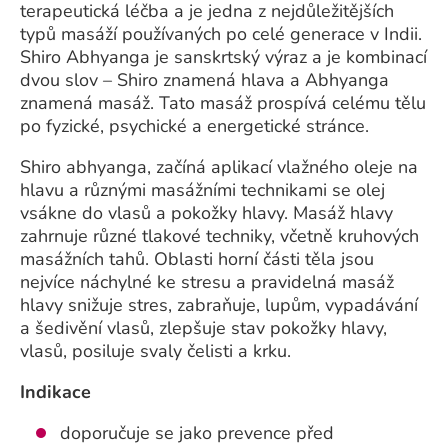
terapeutická léčba a je jedna z nejdůležitějších
typů masáží používaných po celé generace v Indii.
Shiro Abhyanga je sanskrtský výraz a je kombinací
dvou slov – Shiro znamená hlava a Abhyanga
znamená masáž. Tato masáž prospívá celému tělu
po fyzické, psychické a energetické stránce.
Shiro abhyanga, začíná aplikací vlažného oleje na
hlavu a různými masážními technikami se olej
vsákne do vlasů a pokožky hlavy. Masáž hlavy
zahrnuje různé tlakové techniky, včetně kruhových
masážních tahů. Oblasti horní části těla jsou
nejvíce náchylné ke stresu a pravidelná masáž
hlavy snižuje stres, zabraňuje, lupům, vypadávání
a šedivění vlasů, zlepšuje stav pokožky hlavy,
vlasů, posiluje svaly čelisti a krku.
Indikace
doporučuje se jako prevence před