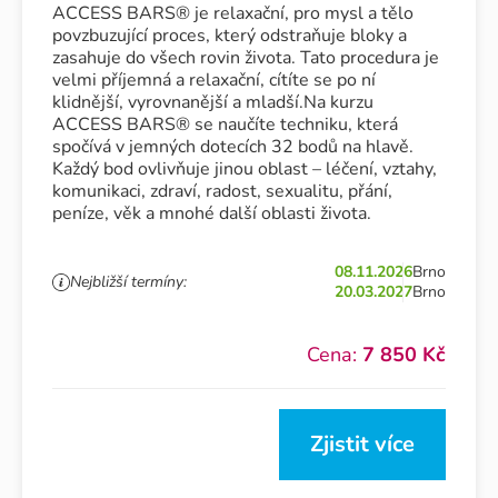
ACCESS BARS® je relaxační, pro mysl a tělo
povzbuzující proces, který odstraňuje bloky a
zasahuje do všech rovin života. Tato procedura je
velmi příjemná a relaxační, cítíte se po ní
klidnější, vyrovnanější a mladší.Na kurzu
ACCESS BARS® se naučíte techniku, která
spočívá v jemných dotecích 32 bodů na hlavě.
Každý bod ovlivňuje jinou oblast – léčení, vztahy,
komunikaci, zdraví, radost, sexualitu, přání,
peníze, věk a mnohé další oblasti života.
08.11.2026
Brno
Nejbližší termíny:
20.03.2027
Brno
Cena:
7 850 Kč
Zjistit více