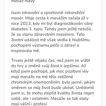
masáž hlavy
Jsem zdravotní a sportovně-rekondiční
masér. Moje cesta k masážím začala již v
roce 2013, kdy mi byl diagnostikován silný
diabetes 1. typu. Tehdy jsem ještě netušil,
že se stanu zdravotním masérem. Tato
životní událost mě však vedla k hlubšímu
pochopení významu péče o zdraví a
inspirovala mě.
Trvalo ještě nějaký čas, než jsem se vrátil
do hry a změnil svůj život k lepšímu. Až
když jsem pochopil, jak moc pozitivní vliv
mají masáže na mé tělo zatížené
chronickým onemocněním, bylo jasné, jakým
směrem se můj život bude ubírat. Uvědomil
jsem si, že mohu zlepšit kvalitu života nejen
sobě, ale i ostatním. Masáže se tak staly
mojí vášní i profesí.