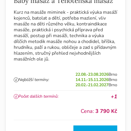
Baby masáž a Těhotenská masáž
Kurz na masáže miminek - praktická výuka masáží
kojenců, batolat a dětí, potřeba mazlení, vliv
masáže na děti různého věku, kontraindikace
masáže, praktická i psychická příprava před
masáží, postup při masáži, technika a výuka
dílčích metodik masáže nohou a chodidel, bříška,
hrudníku, paží a rukou, obličeje a zad s přídavným
hlazením, stručný přehled nejvhodnějších
masážních ole jů.
22.08.-23.08.2026
Brno
Nejbližší termíny:
14.11.-15.11.2026
Brno
20.02.-21.02.2027
Brno
+1
Počet dalších termínů:
Cena:
3 790 Kč