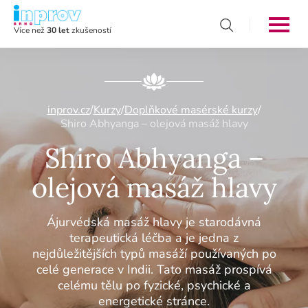
Více než
30 let
zkušeností
inprov.cz
/
Kurzy
/
Doplňkové masérské kurzy
/
Shiro Abhyanga – olejová masáž hlavy
Shiro Abhyanga –
olejová masáž hlavy
Ájurvédská masáž hlavy je starodávná
terapeutická léčba a je jedna z
nejdůležitějších typů masáží používaných po
celé generace v Indii. Tato masáž prospívá
celému tělu po fyzické, psychické a
energetické stránce.