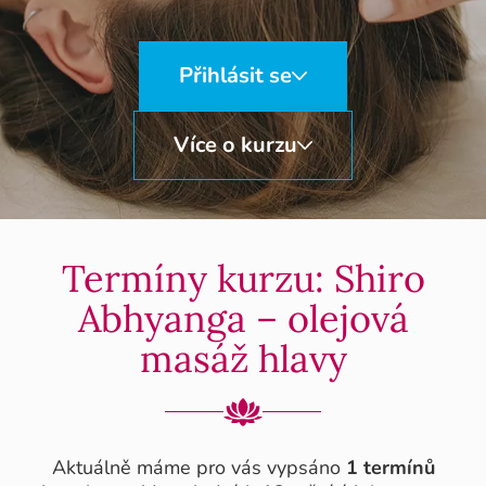
Přihlásit se
Více o kurzu
Termíny kurzu: Shiro
Abhyanga – olejová
masáž hlavy
Aktuálně máme pro vás vypsáno
1 termínů