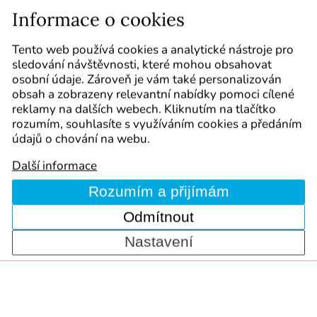
Masérské kurzy - Slovensko
Informace o cookies
Plán kurzů pro školní rok 2026/2027
Sledujte nás
Tento web používá cookies a analytické nástroje pro
sledování návštěvnosti, které mohou obsahovat
Označte nás ve svých příspěvcích :-)
osobní údaje. Zároveň je vám také personalizován
obsah a zobrazeny relevantní nabídky pomoci cílené
reklamy na dalších webech. Kliknutím na tlačítko
rozumím, souhlasíte s využíváním cookies a předáním
údajů o chování na webu.
Další informace
Kurzy
Cookie policy
Mapa webu
Obchodní podmínky
Rozumím a přijímám
Kontakt
Zásady ochrany osobních údajů
Odmítnout
Copyright 2006-2026 INPROV, s.r.o. | Všechna práva
vyhrazena | SEO zajišťuje Comerto
Nastavení