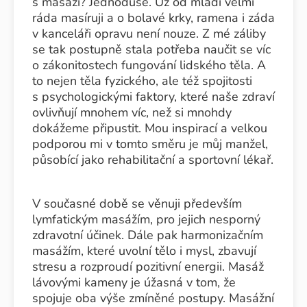
s masáží? Jednoduše. Už od mládí velmi
ráda masíruji a o bolavé krky, ramena i záda
v kanceláři opravu není nouze. Z mé záliby
se tak postupně stala potřeba naučit se víc
o zákonitostech fungování lidského těla. A
to nejen těla fyzického, ale též spojitosti
s psychologickými faktory, které naše zdraví
ovlivňují mnohem víc, než si mnohdy
dokážeme připustit. Mou inspirací a velkou
podporou mi v tomto směru je můj manžel,
působící jako rehabilitační a sportovní lékař.
V současné době se věnuji především
lymfatickým masážím, pro jejich nesporný
zdravotní účinek. Dále pak harmonizačním
masážím, které uvolní tělo i mysl, zbavují
stresu a rozproudí pozitivní energii. Masáž
lávovými kameny je úžasná v tom, že
spojuje oba výše zmíněné postupy. Masážní