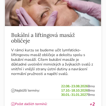
Bukální a liftingová masáž
obličeje
V rámci kurzu se budeme učit lymfaticko-
liftingovou masáž obličeje a dekoltu spolu s
bukální masáží. Cílem bukální masáže je
důkladné uvolnění mimických a žvýkacích svalů z
vnitřní i vnější strany ústní dutiny a navrácení
normální pružnosti a napětí svalů.
22.08.-23.08.2026
Brno
Nejbližší termíny:
17.10.-18.10.2026
Brno
30.01.-31.01.2027
Brno
+2
Počet dalších termínů: