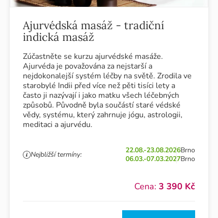
Ajurvédská masáž - tradiční
indická masáž
Zúčastněte se kurzu ajurvédské masáže.
Ajurvéda je považována za nejstarší a
nejdokonalejší systém léčby na světě. Zrodila ve
starobylé Indii před více než pěti tisíci lety a
často ji nazývají i jako matku všech léčebných
způsobů. Původně byla součástí staré védské
vědy, systému, který zahrnuje jógu, astrologii,
meditaci a ajurvédu.
22.08.-23.08.2026
Brno
Nejbližší termíny:
06.03.-07.03.2027
Brno
Cena:
3 390 Kč