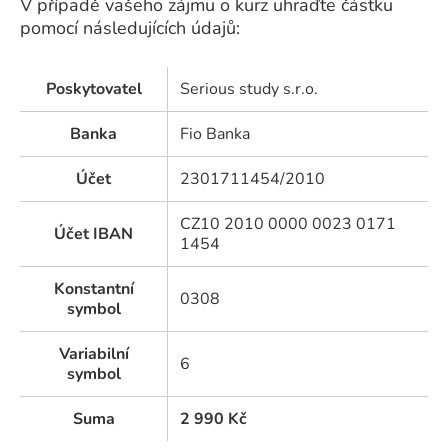
V případě vašeho zájmu o kurz uhraďte částku
pomocí následujících údajů:
Poskytovatel
Serious study s.r.o.
Banka
Fio Banka
Účet
2301711454/2010
CZ10 2010 0000 0023 0171
Účet IBAN
1454
Konstantní
0308
symbol
Variabilní
6
symbol
Suma
2 990
Kč