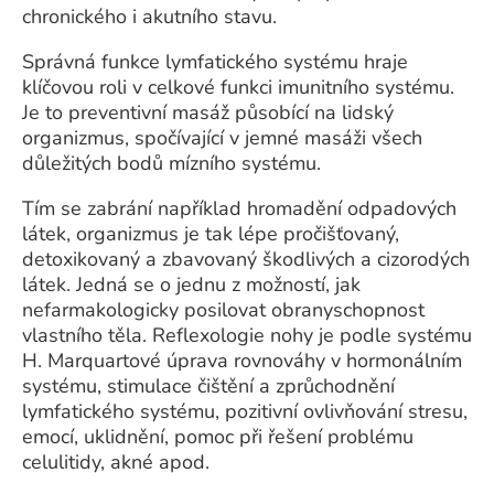
chronického i akutního stavu.
Správná funkce lymfatického systému hraje
klíčovou roli v celkové funkci imunitního systému.
Je to preventivní masáž působící na lidský
organizmus, spočívající v jemné masáži všech
důležitých bodů mízního systému.
Tím se zabrání například hromadění odpadových
látek, organizmus je tak lépe pročišťovaný,
detoxikovaný a zbavovaný škodlivých a cizorodých
látek. Jedná se o jednu z možností, jak
nefarmakologicky posilovat obranyschopnost
vlastního těla. Reflexologie nohy je podle systému
H. Marquartové úprava rovnováhy v hormonálním
systému, stimulace čištění a zprůchodnění
lymfatického systému, pozitivní ovlivňování stresu,
emocí, uklidnění, pomoc při řešení problému
celulitidy, akné apod.