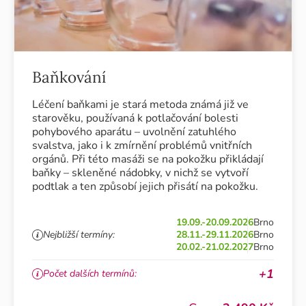
Baňkování
Léčení baňkami je stará metoda známá již ve
starověku, používaná k potlačování bolesti
pohybového aparátu – uvolnění zatuhlého
svalstva, jako i k zmírnění problémů vnitřních
orgánů. Při této masáži se na pokožku přikládají
baňky – skleněné nádobky, v nichž se vytvoří
podtlak a ten způsobí jejich přisátí na pokožku.
19.09.-20.09.2026
Brno
Nejbližší termíny:
28.11.-29.11.2026
Brno
20.02.-21.02.2027
Brno
+1
Počet dalších termínů: