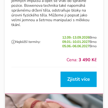
jemných impulsů a opět se vrátí do správné
pozice. Bowenova technika také napomáhá
správnému držení těla, odstraňuje bloky na
úrovni fyzického těla. Můžeme ji popsat jako
velmi jemnou a šetrnou manipulaci s měkkou
tkání.
12.09.-13.09.2026
Brno
Nejbližší termíny:
09.01.-10.01.2027
Brno
05.06.-06.06.2027
Brno
Cena:
3 490 Kč
Zjistit více