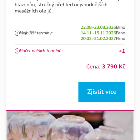
hlazením, stručný přehled nejvhodnějších
masážních ole jů.
22.08.-23.08.2026
Brno
Nejbližší termíny:
14.11.-15.11.2026
Brno
20.02.-21.02.2027
Brno
+1
Počet dalších termínů:
Cena:
3 790 Kč
Zjistit více