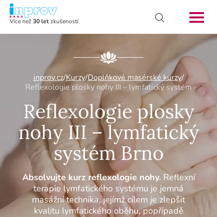
Více než
30 let
zkušeností
inprov.cz
/
Kurzy
/
Doplňkové masérské kurzy
/
Reflexologie plosky nohy III – lymfatický systém
Reflexologie plosky
nohy III – lymfatický
systém Brno
Absolvujte kurz reflexologie nohy.
Reflexní
terapie lymfatického systému je jemná
masážní technika, jejímž cílem je zlepšit
kvalitu lymfatického oběhu, popřípadě