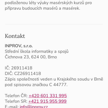
podloženou léty výuky masérských kurzů pro
přípravu budoucích masérů a masérek.
Kontakt
INPROV, s.r.o.
Střední škola informatiky a spojů
Čichnova 23, 624 00, Brno
IČ: 26911418
DIČ: CZ26911418
Zápis společnosti veden u Krajského soudu v Brně
pod spisovou značkou C 44777.
Telefon ČR:
+420 601 331 995
Telefon SR:
+421 915 955 999
E-mail:
info@inprov.cz