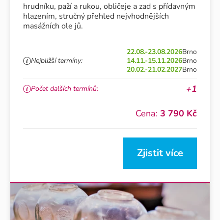
hrudníku, paží a rukou, obličeje a zad s přídavným
hlazením, stručný přehled nejvhodnějších
masážních ole jů.
22.08.-23.08.2026
Brno
Nejbližší termíny:
14.11.-15.11.2026
Brno
20.02.-21.02.2027
Brno
+1
Počet dalších termínů:
Cena:
3 790 Kč
Zjistit více