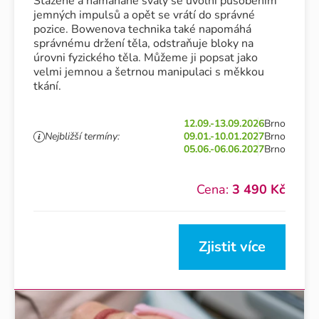
Stažené a namáhané svaly se uvolní působením
jemných impulsů a opět se vrátí do správné
pozice. Bowenova technika také napomáhá
správnému držení těla, odstraňuje bloky na
úrovni fyzického těla. Můžeme ji popsat jako
velmi jemnou a šetrnou manipulaci s měkkou
tkání.
12.09.-13.09.2026
Brno
Nejbližší termíny:
09.01.-10.01.2027
Brno
05.06.-06.06.2027
Brno
Cena:
3 490 Kč
Zjistit více