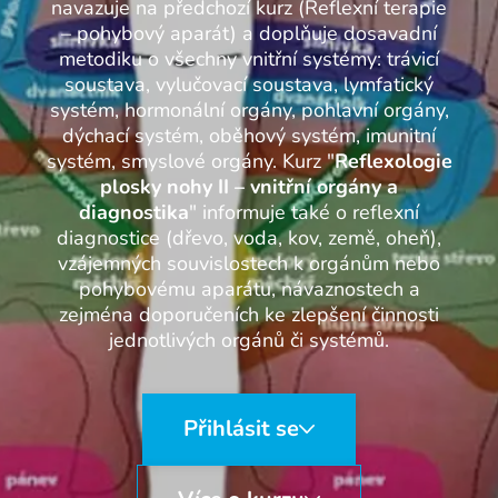
navazuje na předchozí kurz (Reflexní terapie
– pohybový aparát) a doplňuje dosavadní
metodiku o všechny vnitřní systémy: trávicí
soustava, vylučovací soustava, lymfatický
systém, hormonální orgány, pohlavní orgány,
dýchací systém, oběhový systém, imunitní
systém, smyslové orgány. Kurz "
Reflexologie
plosky nohy II – vnitřní orgány a
diagnostika
" informuje také o reflexní
diagnostice (dřevo, voda, kov, země, oheň),
vzájemných souvislostech k orgánům nebo
pohybovému aparátu, návaznostech a
zejména doporučeních ke zlepšení činnosti
jednotlivých orgánů či systémů.
Přihlásit se