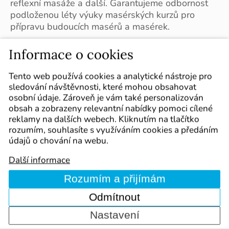
reflexní masáže a další. Garantujeme odbornost
podloženou léty výuky masérských kurzů pro
přípravu budoucích masérů a masérek.
Informace o cookies
Tento web používá cookies a analytické nástroje pro
Kontakt
sledování návštěvnosti, které mohou obsahovat
osobní údaje. Zároveň je vám také personalizován
INPROV, s.r.o.
obsah a zobrazeny relevantní nabídky pomoci cílené
Střední škola informatiky a spojů
reklamy na dalších webech. Kliknutím na tlačítko
Čichnova 23, 624 00, Brno
rozumím, souhlasíte s využíváním cookies a předáním
údajů o chování na webu.
IČ: 26911418
Další informace
DIČ: CZ26911418
Zápis společnosti veden u Krajského soudu v Brně
Rozumím a přijímám
pod spisovou značkou C 44777.
Odmítnout
Telefon ČR:
+420 601 331 995
Nastavení
Telefon SR:
+421 915 955 999