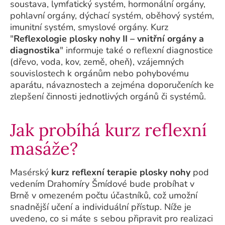
soustava, lymfatický systém, hormonální orgány,
pohlavní orgány, dýchací systém, oběhový systém,
imunitní systém, smyslové orgány. Kurz
"
Reflexologie plosky nohy II – vnitřní orgány a
diagnostika
" informuje také o reflexní diagnostice
(dřevo, voda, kov, země, oheň), vzájemných
souvislostech k orgánům nebo pohybovému
aparátu, návaznostech a zejména doporučeních ke
zlepšení činnosti jednotlivých orgánů či systémů.
Jak probíhá kurz reflexní
masáže?
Masérský
kurz reflexní terapie plosky nohy
pod
vedením Drahomíry Šmídové bude probíhat v
Brně v omezeném počtu účastníků, což umožní
snadnější učení a individuální přístup. Níže je
uvedeno, co si máte s sebou připravit pro realizaci