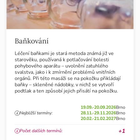
Baňkování
Léčení baňkami je stará metoda známá již ve
starověku, používaná k potlačování bolesti
pohybového aparátu – uvolnění zatuhlého
svalstva, jako i k zmírnění problémů vnitřních
orgánů. Při této masáži se na pokožku přikládají
baňky – skleněné nádobky, v nichž se vytvoří
podtlak a ten způsobí jejich přisátí na pokožku.
19.09.-20.09.2026
Brno
Nejbližší termíny:
28.11.-29.11.2026
Brno
20.02.-21.02.2027
Brno
+1
Počet dalších termínů: