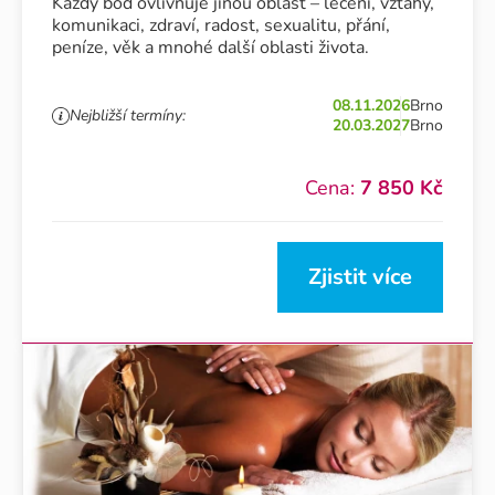
Každý bod ovlivňuje jinou oblast – léčení, vztahy,
komunikaci, zdraví, radost, sexualitu, přání,
peníze, věk a mnohé další oblasti života.
08.11.2026
Brno
Nejbližší termíny:
20.03.2027
Brno
Cena:
7 850 Kč
Zjistit více