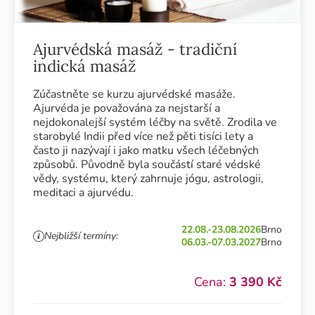
Ajurvédská masáž - tradiční
indická masáž
Zúčastněte se kurzu ajurvédské masáže.
Ajurvéda je považována za nejstarší a
nejdokonalejší systém léčby na světě. Zrodila ve
starobylé Indii před více než pěti tisíci lety a
často ji nazývají i jako matku všech léčebných
způsobů. Původně byla součástí staré védské
vědy, systému, který zahrnuje jógu, astrologii,
meditaci a ajurvédu.
22.08.-23.08.2026
Brno
Nejbližší termíny:
06.03.-07.03.2027
Brno
Cena:
3 390 Kč