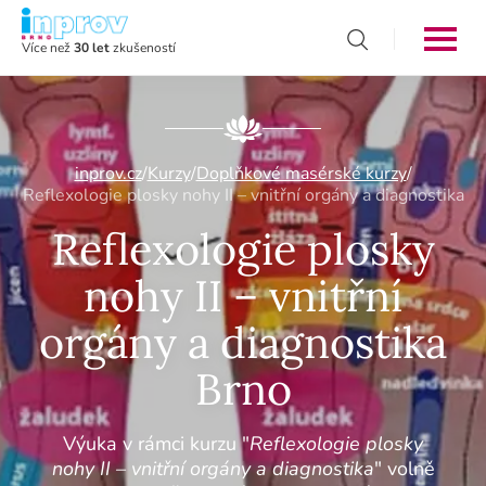
Více než
30 let
zkušeností
inprov.cz
/
Kurzy
/
Doplňkové masérské kurzy
/
Reflexologie plosky nohy II – vnitřní orgány a diagnostika
Reflexologie plosky
nohy II – vnitřní
orgány a diagnostika
Brno
Výuka v rámci kurzu "
Reflexologie plosky
nohy II – vnitřní orgány a diagnostika
" volně