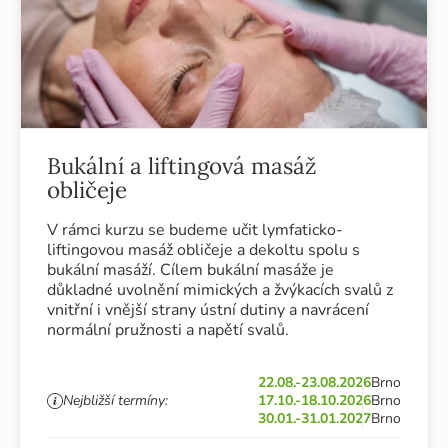
Bukální a liftingová masáž
obličeje
V rámci kurzu se budeme učit lymfaticko-
liftingovou masáž obličeje a dekoltu spolu s
bukální masáží. Cílem bukální masáže je
důkladné uvolnění mimických a žvýkacích svalů z
vnitřní i vnější strany ústní dutiny a navrácení
normální pružnosti a napětí svalů.
22.08.-23.08.2026
Brno
Nejbližší termíny:
17.10.-18.10.2026
Brno
30.01.-31.01.2027
Brno