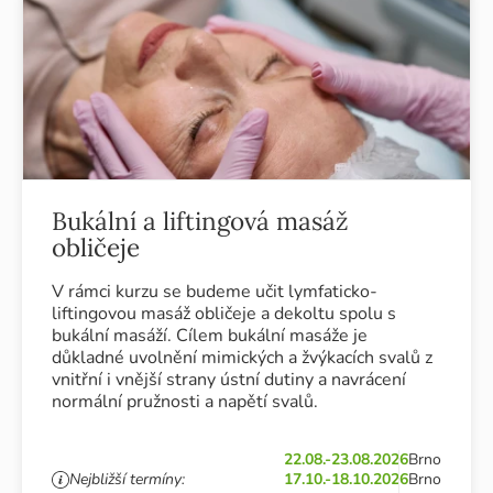
Bukální a liftingová masáž
obličeje
V rámci kurzu se budeme učit lymfaticko-
liftingovou masáž obličeje a dekoltu spolu s
bukální masáží. Cílem bukální masáže je
důkladné uvolnění mimických a žvýkacích svalů z
vnitřní i vnější strany ústní dutiny a navrácení
normální pružnosti a napětí svalů.
22.08.-23.08.2026
Brno
Nejbližší termíny:
17.10.-18.10.2026
Brno