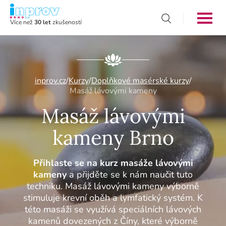
Více než
30 let
zkušeností
inprov.cz
/
Kurzy
/
Doplňkové masérské kurzy
/
Masáž lávovými kameny
Masáž lávovými
kameny Brno
Přihlaste se na kurz masáže lávovými
kameny
a přijděte se k nám naučit tuto
techniku. Masáž lávovými kameny výborně
stimuluje krevní oběh a lymfatický systém. K
této masáži se využívá speciálních lávových
kamenů dovezených z Číny, které výborně