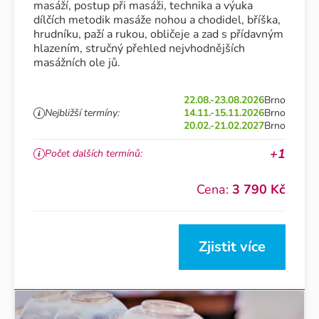
masáží, postup při masáži, technika a výuka
dílčích metodik masáže nohou a chodidel, bříška,
hrudníku, paží a rukou, obličeje a zad s přídavným
hlazením, stručný přehled nejvhodnějších
masážních ole jů.
22.08.-23.08.2026
Brno
Nejbližší termíny:
14.11.-15.11.2026
Brno
20.02.-21.02.2027
Brno
+1
Počet dalších termínů:
Cena:
3 790 Kč
Zjistit více