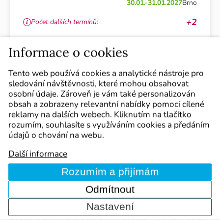
30.01.-31.01.2027
Brno
+2
Počet dalších termínů:
Cena:
3 950 Kč
Informace o cookies
Tento web používá cookies a analytické nástroje pro
sledování návštěvnosti, které mohou obsahovat
Zjistit více
osobní údaje. Zároveň je vám také personalizován
obsah a zobrazeny relevantní nabídky pomoci cílené
reklamy na dalších webech. Kliknutím na tlačítko
rozumím, souhlasíte s využíváním cookies a předáním
údajů o chování na webu.
Další informace
Více než
30 let
zkušeností
Rozumím a přijímám
Masérská škola INPROV poskytuje odborné
Odmítnout
masérské kurzy na základě akreditace MŠMT již
od roku 1992. Provádíme teoretickou i praktickou
Nastavení
výuku a přednášky ke všem druhům masáží, jako