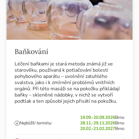
Baňkování
Léčení baňkami je stará metoda známá již ve
starověku, používaná k potlačování bolesti
pohybového aparátu – uvolnění zatuhlého
svalstva, jako i k zmírnění problémů vnitřních
orgánů. Při této masáži se na pokožku přikládají
baňky – skleněné nádobky, v nichž se vytvoří
podtlak a ten způsobí jejich přisátí na pokožku.
19.09.-20.09.2026
Brno
Nejbližší termíny:
28.11.-29.11.2026
Brno
20.02.-21.02.2027
Brno