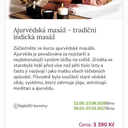
Ajurvédská masáž - tradiční
indická masáž
Zúčastněte se kurzu ajurvédské masáže.
Ajurvéda je považována za nejstarší a
nejdokonalejší systém léčby na světě. Zrodila ve
starobylé Indii před více než pěti tisíci lety a
často ji nazývají i jako matku všech léčebných
způsobů. Původně byla součástí staré védské
vědy, systému, který zahrnuje jógu, astrologii,
meditaci a ajurvédu.
22.08.-23.08.2026
Brno
Nejbližší termíny:
06.03.-07.03.2027
Brno
Cena:
3 390 Kč