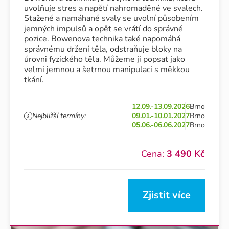
uvolňuje stres a napětí nahromaděné ve svalech.
Stažené a namáhané svaly se uvolní působením
jemných impulsů a opět se vrátí do správné
pozice. Bowenova technika také napomáhá
správnému držení těla, odstraňuje bloky na
úrovni fyzického těla. Můžeme ji popsat jako
velmi jemnou a šetrnou manipulaci s měkkou
tkání.
12.09.-13.09.2026
Brno
Nejbližší termíny:
09.01.-10.01.2027
Brno
05.06.-06.06.2027
Brno
Cena:
3 490 Kč
Zjistit více