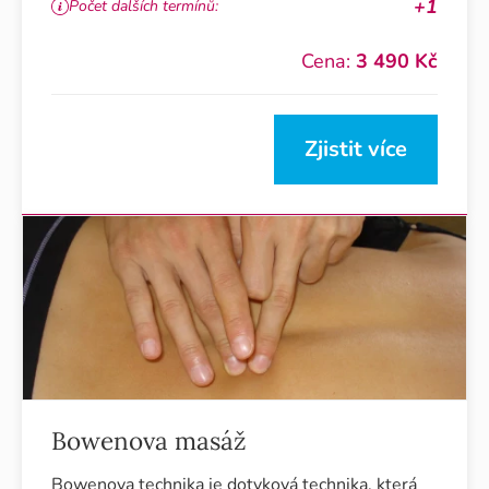
+1
Počet dalších termínů:
Cena:
3 490 Kč
Zjistit více
Bowenova masáž
Bowenova technika je dotyková technika, která