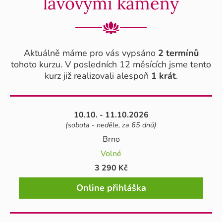
lávovými kameny
Aktuálně máme pro vás vypsáno
2 termínů
tohoto kurzu. V posledních 12 měsících jsme tento
kurz již realizovali alespoň
1 krát
.
10.10. - 11.10.2026
(sobota - neděle, za 65 dnů)
Brno
Volné
3 290 Kč
Online přihláška