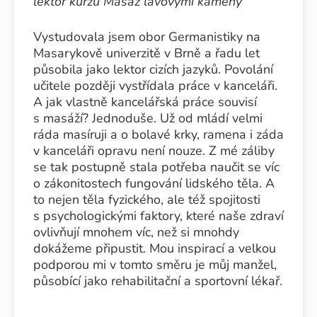
lektor kurzu Masáž lávovými kameny
Vystudovala jsem obor Germanistiky na
Masarykově univerzitě v Brně a řadu let
působila jako lektor cizích jazyků. Povolání
učitele později vystřídala práce v kanceláři.
A jak vlastně kancelářská práce souvisí
s masáží? Jednoduše. Už od mládí velmi
ráda masíruji a o bolavé krky, ramena i záda
v kanceláři opravu není nouze. Z mé záliby
se tak postupně stala potřeba naučit se víc
o zákonitostech fungování lidského těla. A
to nejen těla fyzického, ale též spojitosti
s psychologickými faktory, které naše zdraví
ovlivňují mnohem víc, než si mnohdy
dokážeme připustit. Mou inspirací a velkou
podporou mi v tomto směru je můj manžel,
působící jako rehabilitační a sportovní lékař.