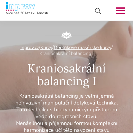
Více než
30 let
zkušeností
inprov.cz
/
Kurzy
/
Doplňkové masérské kurzy
/
Kraniosakrální balancing I
Kraniosakrální
balancing I
Kraniosakrální balancing je velmi jemná
neinvazivní manipulační dotyková technika.
Tato technika s biodynamickým přístupem
vede do regresních stavů.
Nenásilnou a příjemnou formou komplexní
harmonizace učí tělo navození stavu