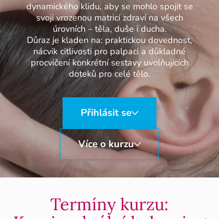
dynamického klidu, aby se mohlo spojit se
svoji vrozenou matricí zdraví na všech
úrovních – těla, duše i ducha.
Důraz je kladen na: praktickou dovednost,
nácvik citlivosti pro palpaci a důkladné
procvičení konkrétní sestavy uvolňujících
doteků pro celé tělo.
Přihlásit se
Více o kurzu
Termíny kurzu: