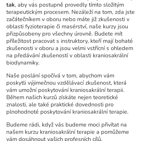
tak
, aby vás postupně provedly tímto složitým
terapeutickým procesem. Nezáleží na tom, zda jste
začátečníkem v oboru nebo máte již zkušenosti v
oblasti fyzioterapie či masérství, naše kurzy jsou
přizpůsobeny pro všechny úrovně. Budete mít
příležitost pracovat s instruktory, kteří mají bohaté
zkušenosti v oboru a jsou velmi vstřícní s ohledem
na předávání zkušeností v oblasti kraniosakrální
biodynamiky.
Naše poslání spočívá v tom, abychom vám
poskytli výjimečnou vzdělávací zkušenost, která
vám umožní poskytování kraniosakrální terapii.
Během našich kurzů získáte nejen teoretické
znalosti, ale také praktické dovednosti pro
plnohodnoté poskytování kraniosakrální terapie.
Budeme rádi, když vás budeme moci přivítat na
našem kurzu kraniosakrální terapie a pomůžeme
vám dosáhnout vašich profesních cílů.