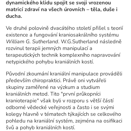
dynamického klidu spojit se svoji vrozenou
matricí zdraví na všech úrovních – těla, duše i
ducha.
Ve druhé polovině dvacátého století přišel s teorií
existence a fungování kraniosakrálního systému
William G. Sutherland
. W.G.Sutherland následně
rozvinul terapii jemných manipulací a
terapeutických technik komplexního napravování
netypického pohybu kraniálních kostí.
Původní zkoumání kraniální manipulace prováděli
především chiropraktici. Právě oni vytvářeli
skupiny zaměřené na výzkum a studium
kraniálních metod. Tito "první průkopníci
kranioterapie" však byli v rozporu s větší částí
odborné vědecké veřejnosti a často i se svými
kolegy hlavně v tématech týkajících se celkového
pohledu na kraniální systém, zejména na osifikaci
švů a pohyb kraniálních kostí.