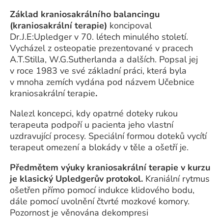
Základ kraniosakrálního balancingu
(kraniosakrální terapie)
koncipoval
Dr.J.E:Upledger v 70. létech minulého století.
Vycházel z osteopatie prezentované v pracech
A.T.Stilla, W.G.Sutherlanda a dalších. Popsal jej
v roce 1983 ve své základní práci, která byla
v mnoha zemích vydána pod názvem Učebnice
kraniosakrální terapie
.
Nalezl koncepci, kdy opatrné doteky rukou
terapeuta podpoří u pacienta jeho vlastní
uzdravující procesy. Speciální formou doteků vycítí
terapeut omezení a blokády v těle a ošetří je.
Předmětem výuky kraniosakrální terapie v kurzu
je klasický Upledgerův protokol.
Kraniální rytmus
ošetřen přímo pomocí indukce klidového bodu,
dále pomocí uvolnění čtvrté mozkové komory.
Pozornost je věnována dekompresi