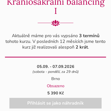
Kraniosakrální balancing
I
Aktuálně máme pro vás vypsáno
3 termínů
tohoto kurzu. V posledních 12 měsících jsme tento
kurz již realizovali alespoň
2 krát
.
05.09. - 07.09.2026
(sobota - pondělí, za 29 dnů)
Brno
Obsazeno
5 390 Kč
Přihlásit se jako náhradník