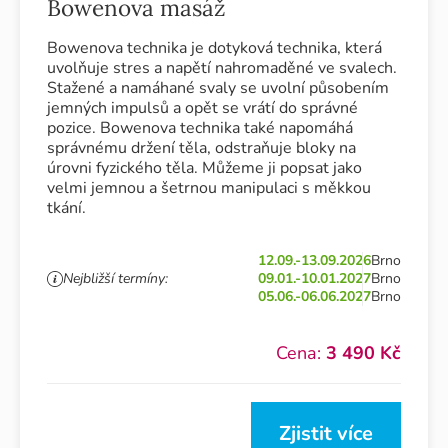
Bowenova masáž
Bowenova technika je dotyková technika, která
uvolňuje stres a napětí nahromaděné ve svalech.
Stažené a namáhané svaly se uvolní působením
jemných impulsů a opět se vrátí do správné
pozice. Bowenova technika také napomáhá
správnému držení těla, odstraňuje bloky na
úrovni fyzického těla. Můžeme ji popsat jako
velmi jemnou a šetrnou manipulaci s měkkou
tkání.
12.09.-13.09.2026
Brno
Nejbližší termíny:
09.01.-10.01.2027
Brno
05.06.-06.06.2027
Brno
Cena:
3 490 Kč
Zjistit více