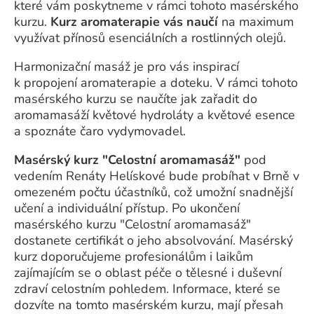
které vám poskytneme v rámci tohoto masérského
kurzu.
Kurz aromaterapie vás naučí
na maximum
využívat přínosů esenciálních a rostlinných olejů.
Harmonizační masáž je pro vás inspirací
k propojení aromaterapie a doteku. V rámci tohoto
masérského kurzu se naučíte jak zařadit do
aromamasáží květové hydroláty a květové esence
a spoznáte čaro vydymovadel.
Masérský kurz "Celostní aromamasáž"
pod
vedením Renáty Helískové bude probíhat v Brně v
omezeném počtu účastníků, což umožní snadnější
učení a individuální přístup. Po ukončení
masérského kurzu "Celostní aromamasáž"
dostanete certifikát o jeho absolvování. Masérský
kurz doporučujeme profesionálům i laikům
zajímajícím se o oblast péče o tělesné i duševní
zdraví celostním pohledem. Informace, které se
dozvíte na tomto masérském kurzu, mají přesah