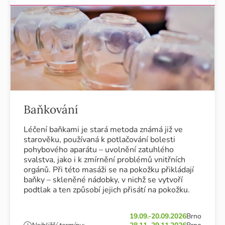
Baňkování
Léčení baňkami je stará metoda známá již ve
starověku, používaná k potlačování bolesti
pohybového aparátu – uvolnění zatuhlého
svalstva, jako i k zmírnění problémů vnitřních
orgánů. Při této masáži se na pokožku přikládají
baňky – skleněné nádobky, v nichž se vytvoří
podtlak a ten způsobí jejich přisátí na pokožku.
19.09.-20.09.2026
Brno