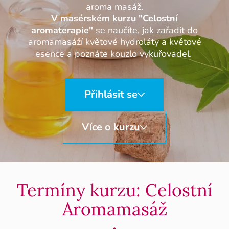
aroma masáž.
V masérském kurzu "Celostní
aromaterapie"
se naučíte, jak zařadit do
aromamasáží květové hydroláty a květové
esence a poznáte kouzlo vykuřovadel.
Přihlásit se
Více o kurzu
Termíny kurzu: Celostní
Aromamasáž