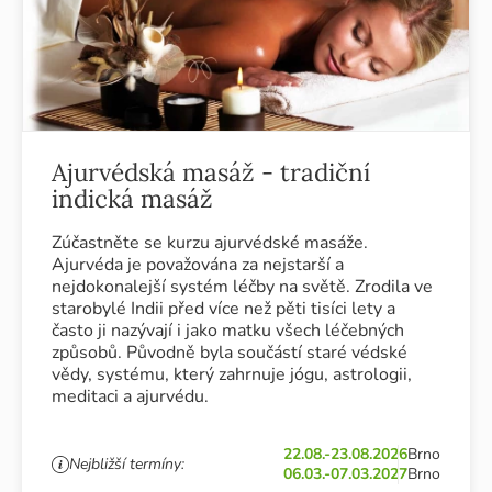
Ajurvédská masáž - tradiční
indická masáž
Zúčastněte se kurzu ajurvédské masáže.
Ajurvéda je považována za nejstarší a
nejdokonalejší systém léčby na světě. Zrodila ve
starobylé Indii před více než pěti tisíci lety a
často ji nazývají i jako matku všech léčebných
způsobů. Původně byla součástí staré védské
vědy, systému, který zahrnuje jógu, astrologii,
meditaci a ajurvédu.
22.08.-23.08.2026
Brno
Nejbližší termíny:
06.03.-07.03.2027
Brno