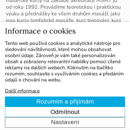
masérské kurzy na základě akreditace MŠMT již
od roku 1992. Provádíme teoretickou i praktickou
výuku a přednášky ke všem druhům masáží, jako
jsou kurzy lymfatické masáže, kurz tejpování, kurz
reflexní masáže a další. Garantujeme odbornost
Informace o cookies
podloženou léty výuky masérských kurzů pro
přípravu budoucích masérů a masérek.
Tento web používá cookies a analytické nástroje pro
sledování návštěvnosti, které mohou obsahovat
osobní údaje. Zároveň je vám také personalizován
obsah a zobrazeny relevantní nabídky pomoci cílené
reklamy na dalších webech. Kliknutím na tlačítko
Kontakt
rozumím, souhlasíte s využíváním cookies a předáním
údajů o chování na webu.
INPROV, s.r.o.
Další informace
Střední škola informatiky a spojů
Čichnova 23, 624 00, Brno
Rozumím a přijímám
Odmítnout
IČ: 26911418
DIČ: CZ26911418
Nastavení
Zápis společnosti veden u Krajského soudu v Brně