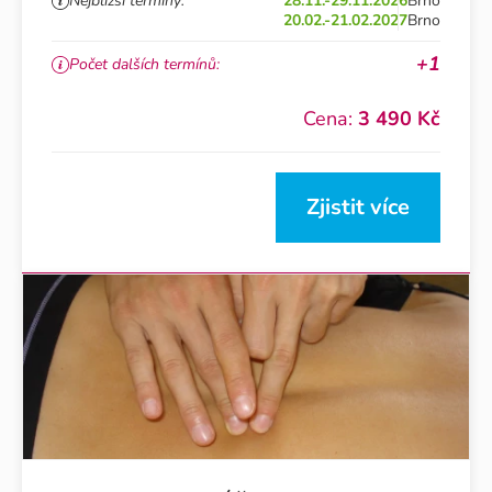
Nejbližší termíny:
28.11.-29.11.2026
Brno
20.02.-21.02.2027
Brno
+1
Počet dalších termínů:
Cena:
3 490 Kč
Zjistit více