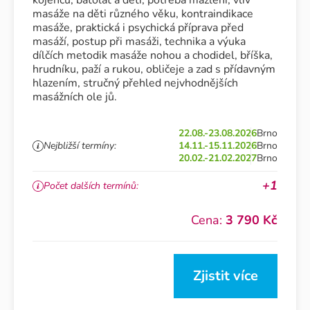
kojenců, batolat a dětí, potřeba mazlení, vliv
masáže na děti různého věku, kontraindikace
masáže, praktická i psychická příprava před
masáží, postup při masáži, technika a výuka
dílčích metodik masáže nohou a chodidel, bříška,
hrudníku, paží a rukou, obličeje a zad s přídavným
hlazením, stručný přehled nejvhodnějších
masážních ole jů.
22.08.-23.08.2026
Brno
Nejbližší termíny:
14.11.-15.11.2026
Brno
20.02.-21.02.2027
Brno
+1
Počet dalších termínů:
Cena:
3 790 Kč
Zjistit více