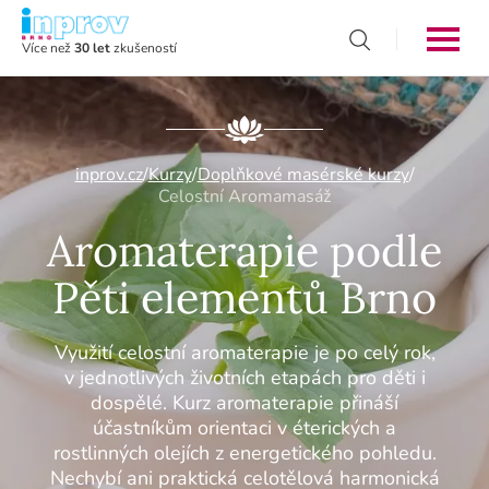
Více než
30 let
zkušeností
inprov.cz
/
Kurzy
/
Doplňkové masérské kurzy
/
Celostní Aromamasáž
Aromaterapie podle
Pěti elementů Brno
Využití celostní aromaterapie je po celý rok,
v jednotlivých životních etapách pro děti i
dospělé. Kurz aromaterapie přináší
účastníkům orientaci v éterických a
rostlinných olejích z energetického pohledu.
Nechybí ani praktická celotělová harmonická