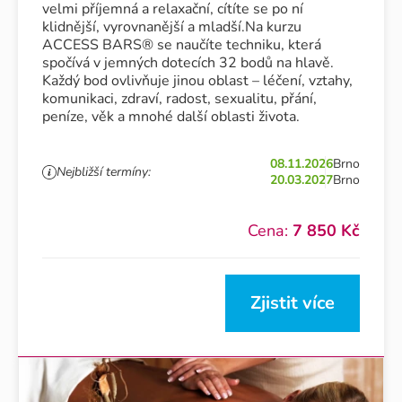
velmi příjemná a relaxační, cítíte se po ní
klidnější, vyrovnanější a mladší.Na kurzu
ACCESS BARS® se naučíte techniku, která
spočívá v jemných dotecích 32 bodů na hlavě.
Každý bod ovlivňuje jinou oblast – léčení, vztahy,
komunikaci, zdraví, radost, sexualitu, přání,
peníze, věk a mnohé další oblasti života.
08.11.2026
Brno
Nejbližší termíny:
20.03.2027
Brno
Cena:
7 850 Kč
Zjistit více