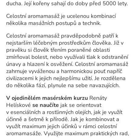
ducha. Její kořeny sahají do doby před 5000 lety.
Celostní aromamasáž je ucelenou kombinací
několika masážních postupů a technik.
Celostní aromamasáž pravděpodobně patří k
nejstarším léčebným prostředkům člověka. Již v
pravěku si člověk třením poraněné oblasti
zmírňoval bolest, nebo využívali tlak k odstranění
únavy a hlazení k osvěžení. Celostní aromamasáž
zahrnuje vyváženou a harmonickou pouť napříč
civilizacemi k jejich nejlepšímu užití. Je rozdělena
do několika fází, plynule na sebe navazujících.
V ojedinělém masérském kurzu
Renáty
Helískové
se naučíte
jak se orientovat
v esenciálních a rostlinných olejích, jak je využít
účinně a šetrně k přírodě. Jak je kombinovat a
využít maximum jejich účinků v rámci celostní
aromamasáže. Využijte maximum praktických rad,