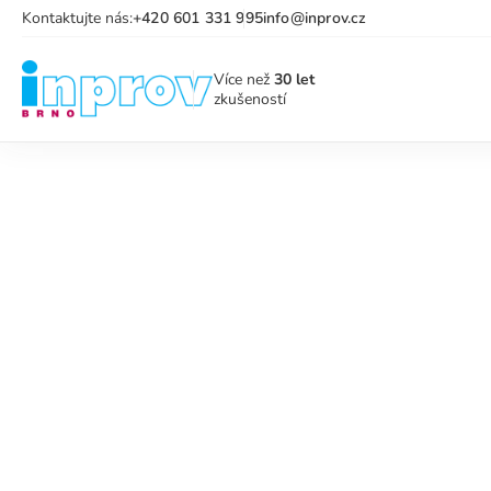
Kontaktujte nás:
+420 601 331 995
info@inprov.cz
Více než
30 let
zkušeností