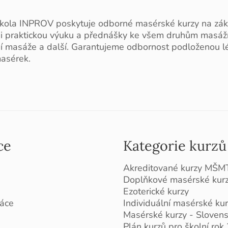
kola INPROV poskytuje odborné masérské kurzy na zák
 i praktickou výuku a přednášky ke všem druhům masáží, 
ní masáže a další. Garantujeme odbornost podloženou l
asérek.
ce
Kategorie kurzů
Akreditované kurzy MŠM
Doplňkové masérské kur
Ezoterické kurzy
áce
Individuální masérské ku
Masérské kurzy - Sloven
Plán kurzů pro školní ro