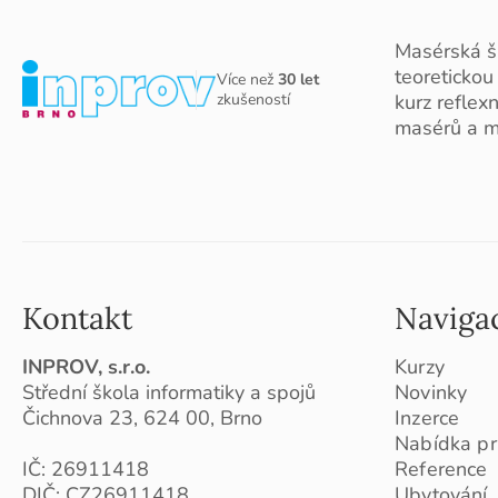
Masérská š
teoretickou
Více než
30 let
zkušeností
kurz reflex
masérů a m
Kontakt
Naviga
INPROV, s.r.o.
Kurzy
Střední škola informatiky a spojů
Novinky
Čichnova 23, 624 00, Brno
Inzerce
Nabídka pr
IČ: 26911418
Reference
DIČ: CZ26911418
Ubytování