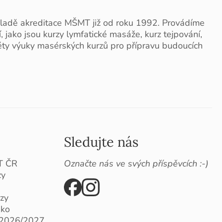
ladě akreditace MŠMT již od roku 1992. Provádíme
jako jsou kurzy lymfatické masáže, kurz tejpování,
éty výuky masérských kurzů pro přípravu budoucích
Sledujte nás
T ČR
Označte nás ve svých příspěvcích :-)
zy
rzy
sko
k 2026/2027